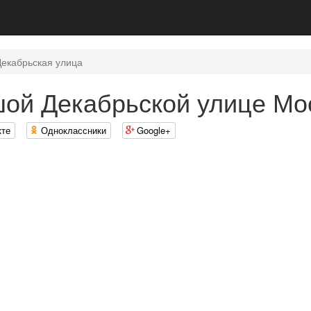
екабрьская улица
шой Декабрьской улице Мо
кте
Одноклассники
Google+