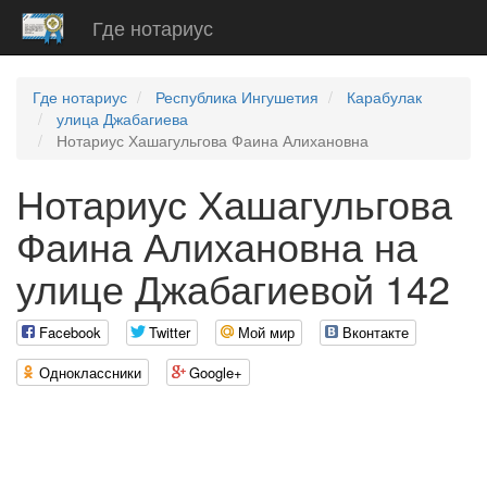
Где нотариус
Где нотариус
Республика Ингушетия
Карабулак
улица Джабагиева
Нотариус Хашагульгова Фаина Алихановна
Нотариус Хашагульгова
Фаина Алихановна на
улице Джабагиевой 142
Facebook
Twitter
Мой мир
Вконтакте
Одноклассники
Google+