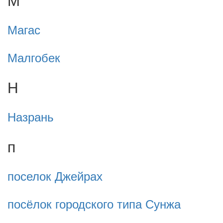
Магас
Малгобек
Н
Назрань
п
поселок Джейрах
посёлок городского типа Сунжа