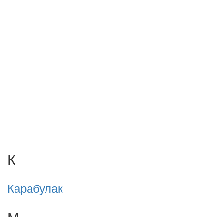
К
Карабулак
М