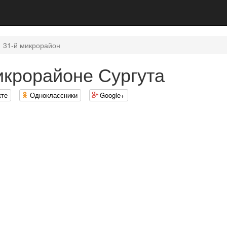
31-й микрорайон
икрорайоне Сургута
кте
Одноклассники
Google+