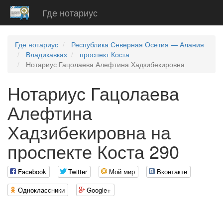
Где нотариус
Где нотариус
Республика Северная Осетия — Алания
Владикавказ
проспект Коста
Нотариус Гацолаева Алефтина Хадзибекировна
Нотариус Гацолаева
Алефтина
Хадзибекировна на
проспекте Коста 290
Facebook
Twitter
Мой мир
Вконтакте
Одноклассники
Google+