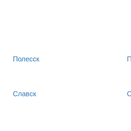
Полесск
П
Славск
С