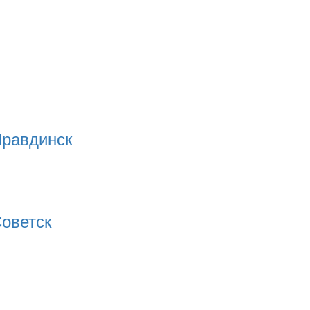
равдинск
оветск