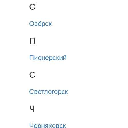
О
Озёрск
П
Пионерский
С
Светлогорск
Ч
Черняховск