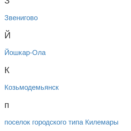
Звенигово
Й
Йошкар-Ола
К
Козьмодемьянск
п
поселок городского типа Килемары