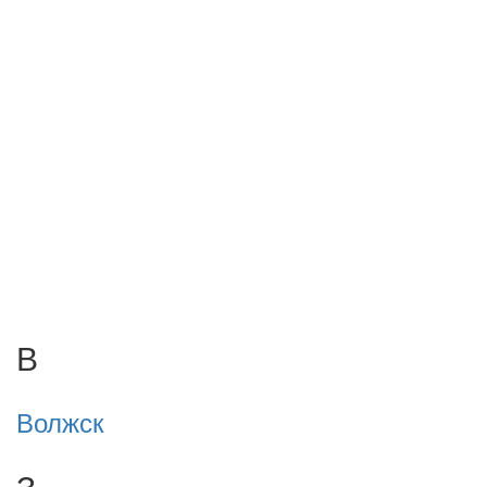
В
Волжск
З