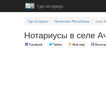
Где нотариус
Где нотариус
Чеченская Республика
село А
Нотариусы в селе А
Facebook
Twitter
Мой мир
Вконта