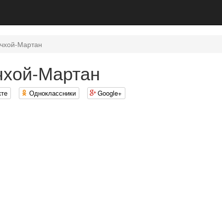
чхой-Мартан
чхой-Мартан
кте
Одноклассники
Google+