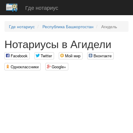
Где нотариус
Где нотариус
Республика Башкортостан
Агидель
Нотариусы в Агидели
Facebook
Twitter
Мой мир
Вконтакте
Одноклассники
Google+