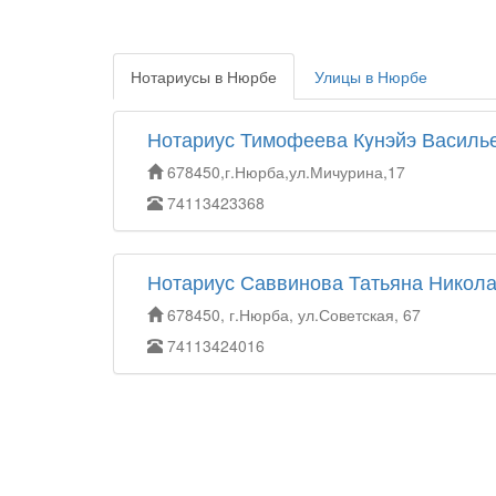
Нотариусы в Нюрбе
Улицы в Нюрбе
Нотариус Тимофеева Кyнэйэ Василь
678450,г.Нюрба,ул.Мичурина,17
74113423368
Нотариус Саввинова Татьяна Никол
678450, г.Нюрба, ул.Советская, 67
74113424016