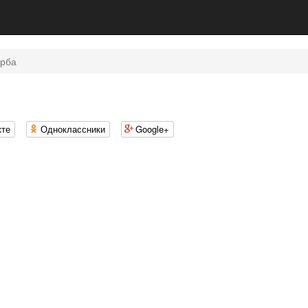
рба
кте
Одноклассники
Google+