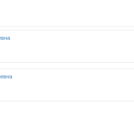
евна
аевна