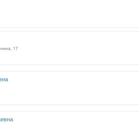
енина, 17
вна
аевна