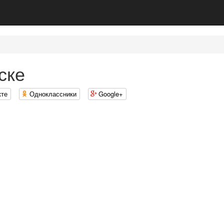
ске
кте
Одноклассники
Google+