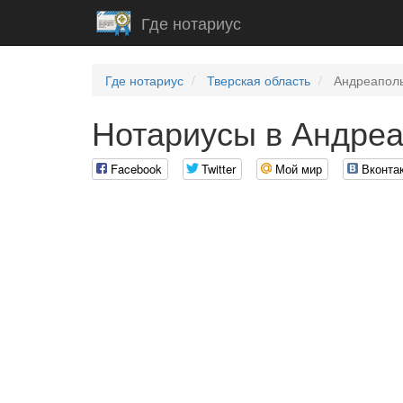
Где нотариус
Где нотариус
Тверская область
Андреапол
Нотариусы в Андре
Facebook
Twitter
Мой мир
Вконта