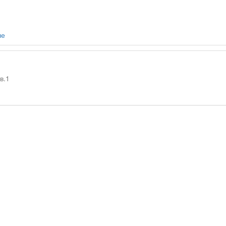
ле
в.1