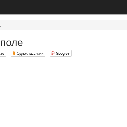
ь
аполе
кте
Одноклассники
Google+