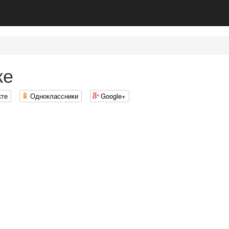
ке
кте
Одноклассники
Google+