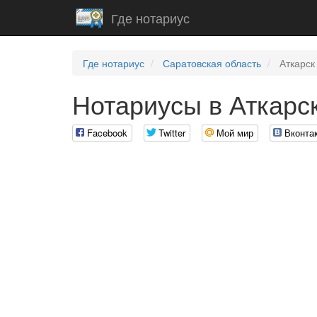
Где нотариус
Где нотариус
Саратовская область
Аткарск
Нотариусы в Аткарс
Facebook
Twitter
Мой мир
Вконта