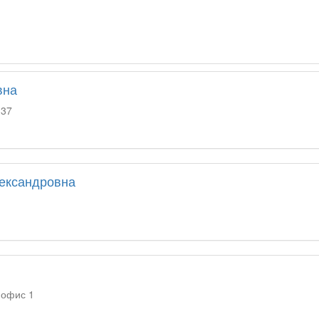
вна
-37
ександровна
,офис 1