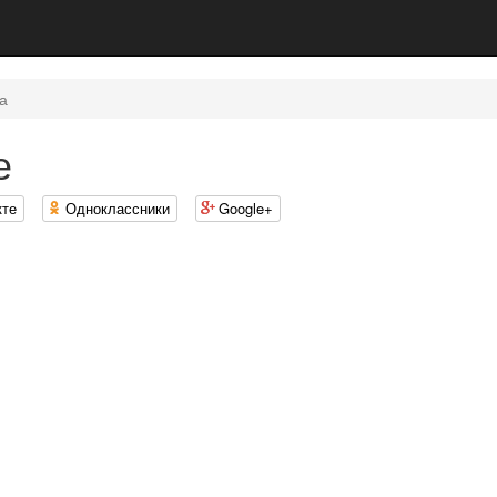
а
е
кте
Одноклассники
Google+