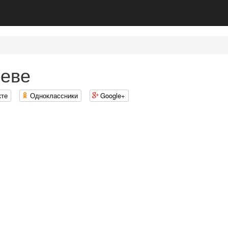
иеве
кте
Одноклассники
Google+