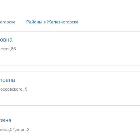
огорске
Районы в Железногорске
новна
рская,86
йловна
оссовского, 9
овна
нина,54,корп.2