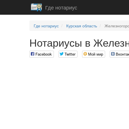
Где нотариус
Где нотариус
Курская область
Железногорс
Нотариусы в Железн
Facebook
Twitter
Мой мир
Вконта