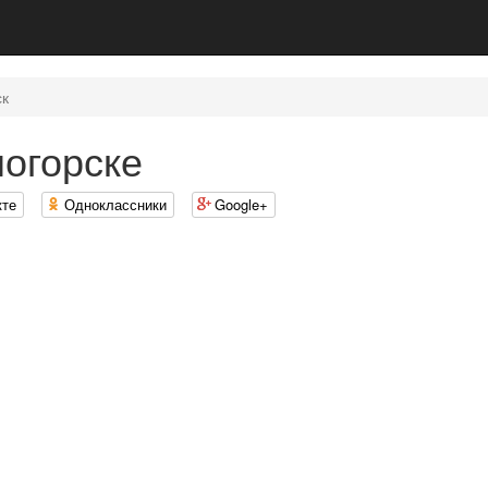
к
огорске
кте
Одноклассники
Google+