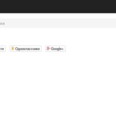
рск
кте
Одноклассники
Google+