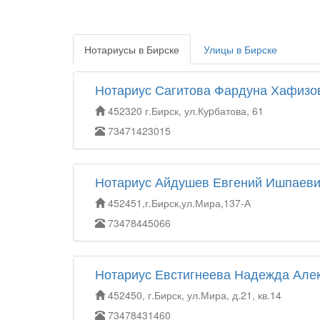
Нотариусы в Бирске
Улицы в Бирске
Нотариус Сагитова Фардуна Хафизо
452320 г.Бирск, ул.Куpбатова, 61
73471423015
Нотариус Айдушев Евгений Ишпаев
452451,г.Бирск,ул.Мира,137-А
73478445066
Нотариус Евстигнеева Надежда Але
452450, г.Бирск, ул.Мира, д.21, кв.14
73478431460