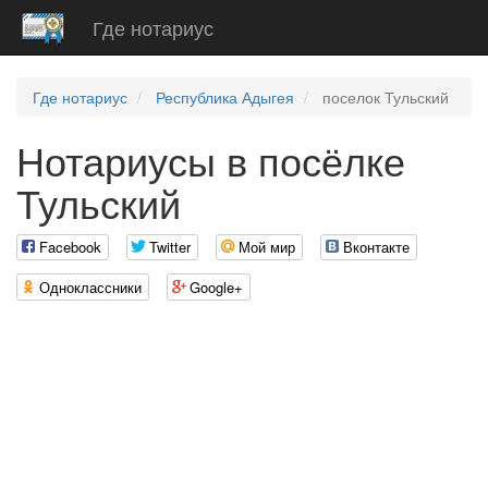
Где нотариус
Где нотариус
Республика Адыгея
поселок Тульский
Нотариусы в посёлке
Тульский
Facebook
Twitter
Мой мир
Вконтакте
Одноклассники
Google+