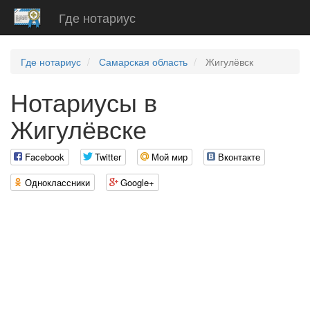
Где нотариус
Где нотариус
Самарская область
Жигулёвск
Нотариусы в
Жигулёвске
Facebook
Twitter
Мой мир
Вконтакте
Одноклассники
Google+