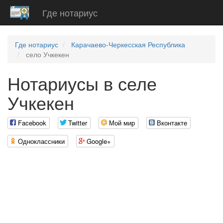
Где нотариус
Где нотариус
Карачаево-Черкесская Республика
село Учкекен
Нотариусы в селе
Учкекен
Facebook
Twitter
Мой мир
Вконтакте
Одноклассники
Google+