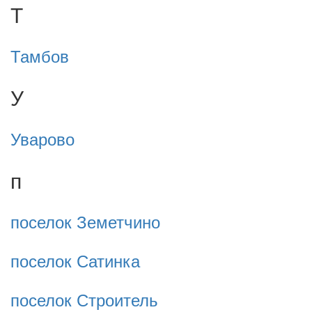
Т
Тамбов
У
Уварово
п
поселок Земетчино
поселок Сатинка
поселок Строитель