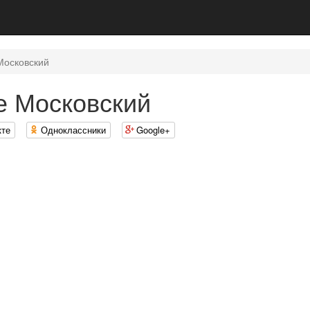
Московский
е Московский
кте
Одноклассники
Google+