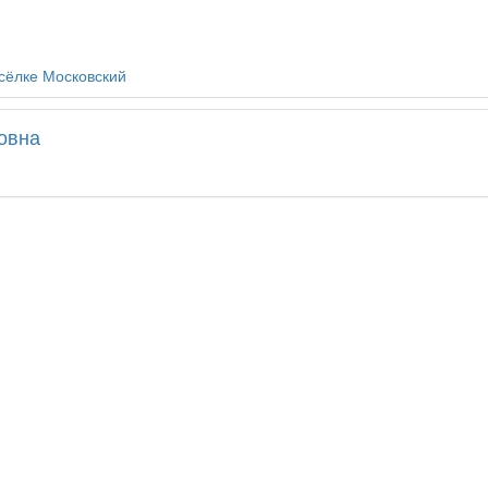
сёлке Московский
овна