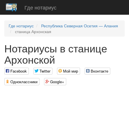
Где нотариус
Где нотариус
Республика Северная Осетия — Алания
станица Архонская
Нотариусы в станице
Архонской
Facebook
Twitter
Мой мир
Вконтакте
Одноклассники
Google+