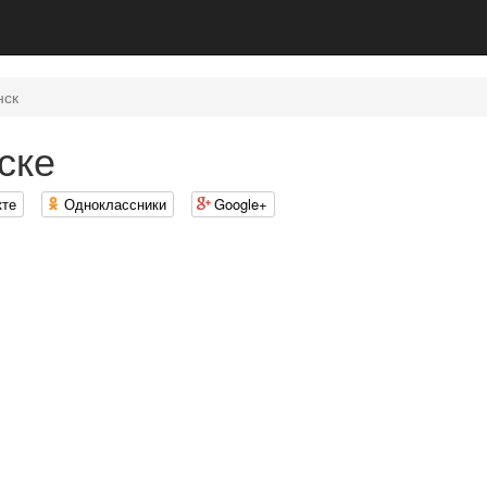
нск
ске
кте
Одноклассники
Google+