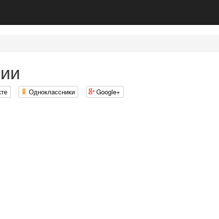
сии
кте
Одноклассники
Google+