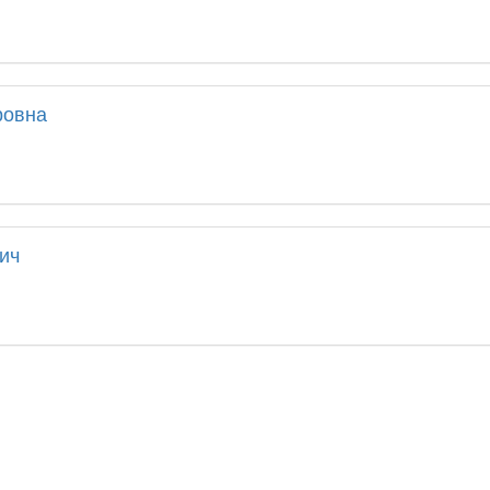
Н
ровна
ич