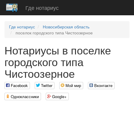
Где нотариус
Где нотариус
Новосибирская область
поселок городского типа Чистоозерное
Нотариусы в поселке
городского типа
Чистоозерное
Facebook
Twitter
Мой мир
Вконтакте
Одноклассники
Google+