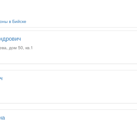
оны в Бийске
андрович
ева, дом 50, кв.1
ч
на