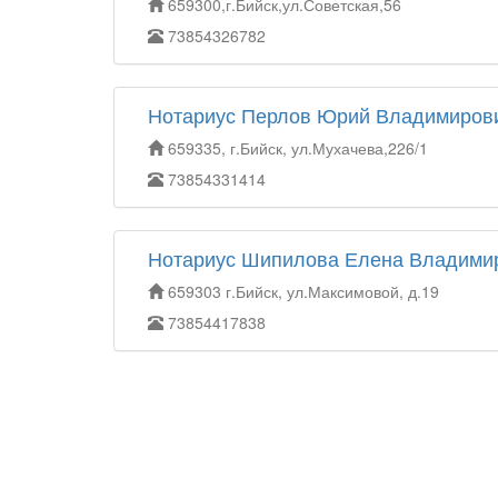
659300,г.Бийск,ул.Советская,56
73854326782
Нотариус Перлов Юрий Владимиров
659335, г.Бийск, ул.Мухачева,226/1
73854331414
Нотариус Шипилова Елена Владими
659303 г.Бийск, ул.Максимовой, д.19
73854417838