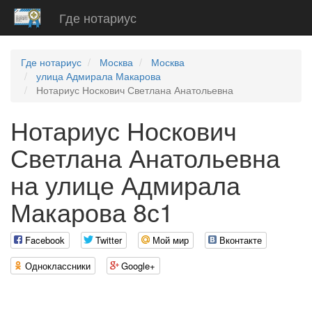
Где нотариус
Где нотариус
Москва
Москва
улица Адмирала Макарова
Нотариус Носкович Светлана Анатольевна
Нотариус Носкович
Светлана Анатольевна
на улице Адмирала
Макарова 8с1
Facebook
Twitter
Мой мир
Вконтакте
Одноклассники
Google+