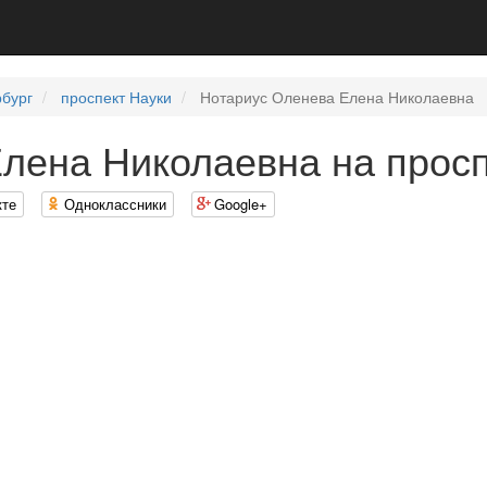
рбург
проспект Науки
Нотариус Оленева Елена Николаевна
лена Николаевна на просп
кте
Одноклассники
Google+