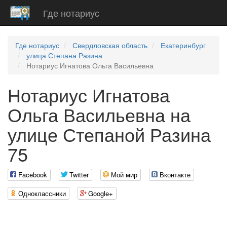
Где нотариус
Где нотариус
Свердловская область
Екатеринбург
улица Степана Разина
Нотариус Игнатова Ольга Васильевна
Нотариус Игнатова
Ольга Васильевна на
улице Степаной Разина
75
Facebook
Twitter
Мой мир
Вконтакте
Одноклассники
Google+