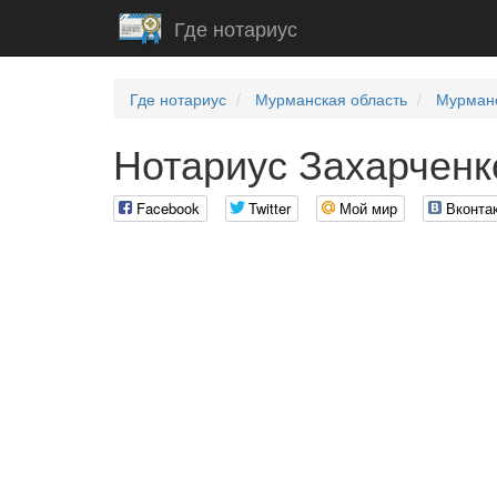
Где нотариус
Где нотариус
Мурманская область
Мурман
Нотариус Захарченк
Facebook
Twitter
Мой мир
Вконта