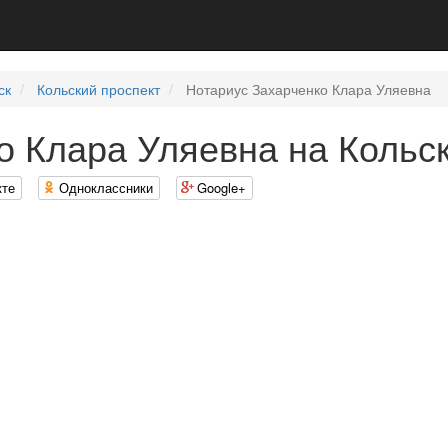
ск
Кольский проспект
Нотариус Захарченко Клара Уляевна
о Клара Уляевна на Кольс
кте
Одноклассники
Google+