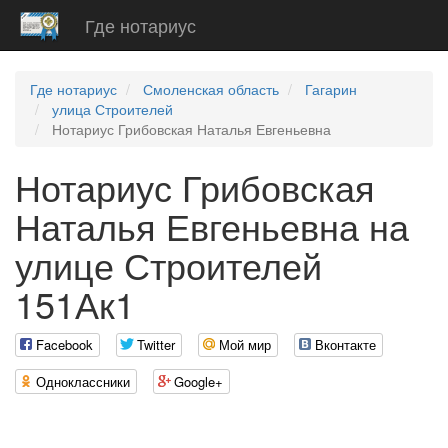
Где нотариус
Где нотариус
Смоленская область
Гагарин
улица Строителей
Нотариус Грибовская Наталья Евгеньевна
Нотариус Грибовская
Наталья Евгеньевна на
улице Строителей
151Ак1
Facebook
Twitter
Мой мир
Вконтакте
Одноклассники
Google+