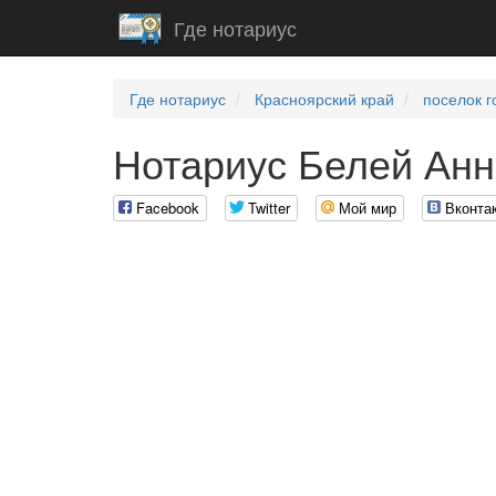
Где нотариус
Где нотариус
Красноярский край
поселок г
Нотариус Белей Анн
Facebook
Twitter
Мой мир
Вконта