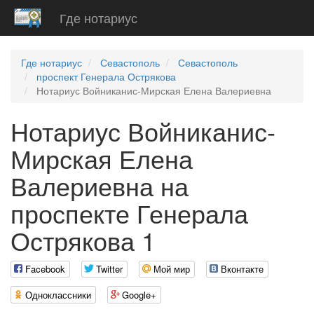
Где нотариус
Где нотариус
Севастополь
Севастополь
проспект Генерала Острякова
Нотариус Войниканис-Мирская Елена Валериевна
Нотариус Войниканис-
Мирская Елена
Валериевна на
проспекте Генерала
Острякова 1
Facebook
Twitter
Мой мир
Вконтакте
Одноклассники
Google+