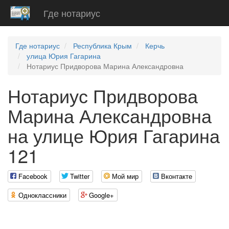
Где нотариус
Где нотариус
Республика Крым
Керчь
улица Юрия Гагарина
Нотариус Придворова Марина Александровна
Нотариус Придворова
Марина Александровна
на улице Юрия Гагарина
121
Facebook
Twitter
Мой мир
Вконтакте
Одноклассники
Google+