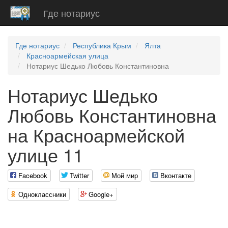
Где нотариус
Где нотариус
Республика Крым
Ялта
Красноармейская улица
Нотариус Шедько Любовь Константиновна
Нотариус Шедько
Любовь Константиновна
на Красноармейской
улице 11
Facebook
Twitter
Мой мир
Вконтакте
Одноклассники
Google+