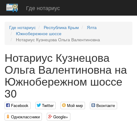
Где нотариус
Где нотариус
Республика Крым
Ялта
Южнобережное шоссе
Нотариус Кузнецова Ольга Валентиновна
Нотариус Кузнецова
Ольга Валентиновна на
Южнобережном шоссе
30
Facebook
Twitter
Мой мир
Вконтакте
Одноклассники
Google+