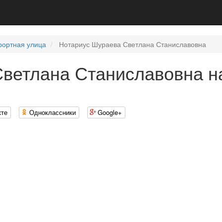
рортная улица
Нотариус Шураева Светлана Станиславовна
ветлана Станиславовна н
кте
Одноклассники
Google+