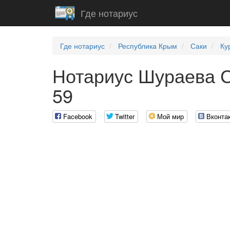
Где нотариус
Где нотариус
Республика Крым
Саки
Ку
Нотариус Шураева С
59
Facebook
Twitter
Мой мир
Вконта