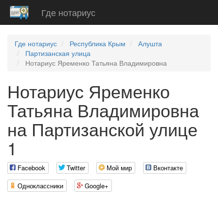
Где нотариус
Где нотариус
Республика Крым
Алушта
Партизанская улица
Нотариус Яременко Татьяна Владимировна
Нотариус Яременко
Татьяна Владимировна
на Партизанской улице
1
Facebook
Twitter
Мой мир
Вконтакте
Одноклассники
Google+