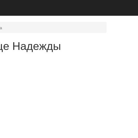
а
ице Надежды