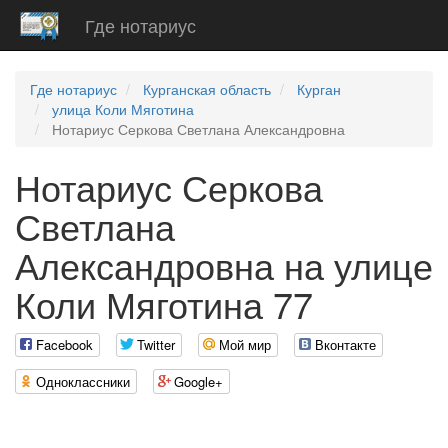
Где нотариус
Где нотариус
Курганская область
Курган
улица Коли Мяготина
Нотариус Серкова Светлана Александровна
Нотариус Серкова
Светлана
Александровна на улице
Коли Мяготина 77
Facebook
Twitter
Мой мир
Вконтакте
Одноклассники
Google+