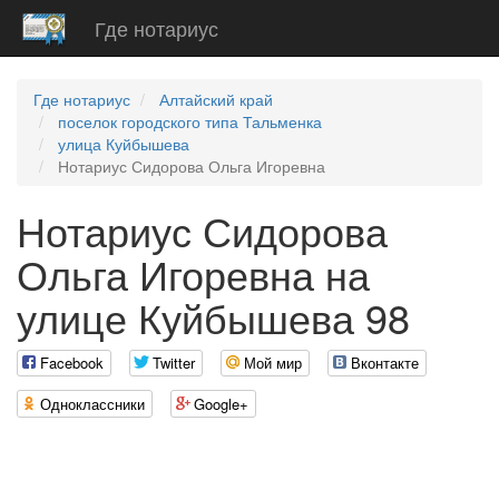
Где нотариус
Где нотариус
Алтайский край
поселок городского типа Тальменка
улица Куйбышева
Нотариус Сидорова Ольга Игоревна
Нотариус Сидорова
Ольга Игоревна на
улице Куйбышева 98
Facebook
Twitter
Мой мир
Вконтакте
Одноклассники
Google+