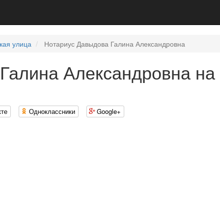
кая улица
Нотариус Давыдова Галина Александровна
Галина Александровна на
кте
Одноклассники
Google+