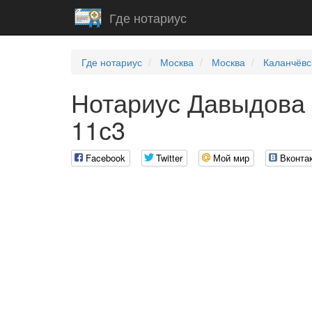
Где нотариус
Где нотариус
Москва
Москва
Каланчёвс
Нотариус Давыдова 
11с3
Facebook
Twitter
Мой мир
Вконта