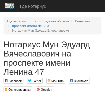
Где нотариус
Где нотариус
Волгоградская область
Волжский
проспект имени Ленина
Нотариус Мун Эдуард Вячеславович
Нотариус Мун Эдуард
Вячеславович на
проспекте имени
Ленина 47
Facebook
Twitter
Мой мир
Вконтакте
Одноклассники
Google+