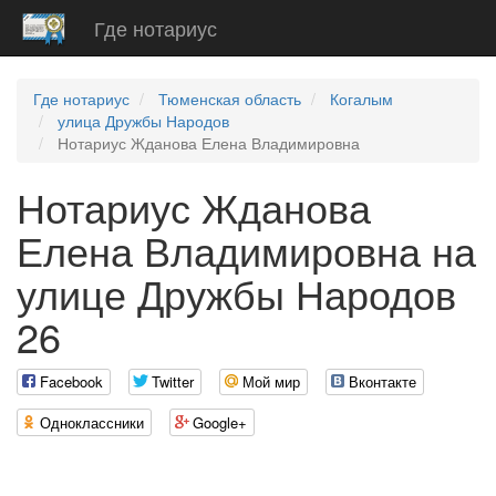
Где нотариус
Где нотариус
Тюменская область
Когалым
улица Дружбы Народов
Нотариус Жданова Елена Владимировна
Нотариус Жданова
Елена Владимировна на
улице Дружбы Народов
26
Facebook
Twitter
Мой мир
Вконтакте
Одноклассники
Google+