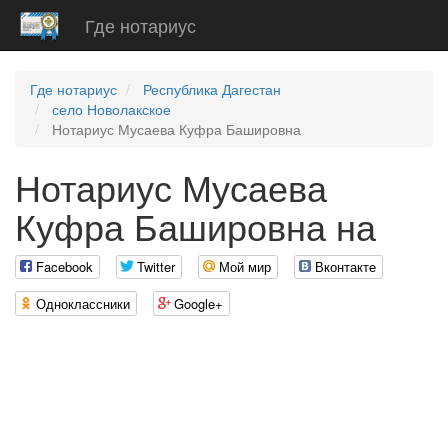
Где нотариус
Где нотариус
Республика Дагестан
село Новолакское
Нотариус Мусаева Куфра Башировна
Нотариус Мусаева
Куфра Башировна на
Facebook
Twitter
Мой мир
Вконтакте
Одноклассники
Google+