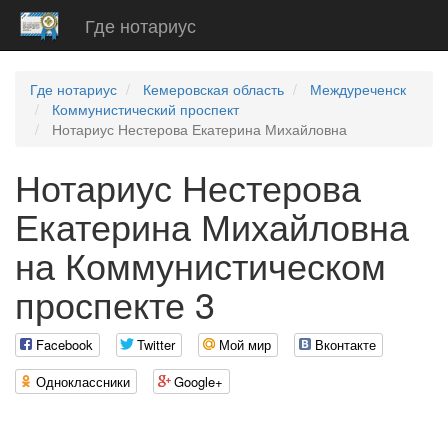
Где нотариус
Где нотариус
Кемеровская область
Междуреченск
Коммунистический проспект
Нотариус Нестерова Екатерина Михайловна
Нотариус Нестерова
Екатерина Михайловна
на Коммунистическом
проспекте 3
Facebook
Twitter
Мой мир
Вконтакте
Одноклассники
Google+