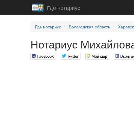
Где нотариус
Где нотариус
Вологодская область
Харовск
Нотариус Михайлова
Facebook
Twitter
Мой мир
Вконта